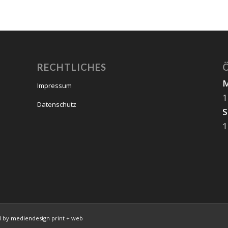
RECHTLICHES
M
Impressum
1
Datenschutz
S
1
d by
mediendesign print + web